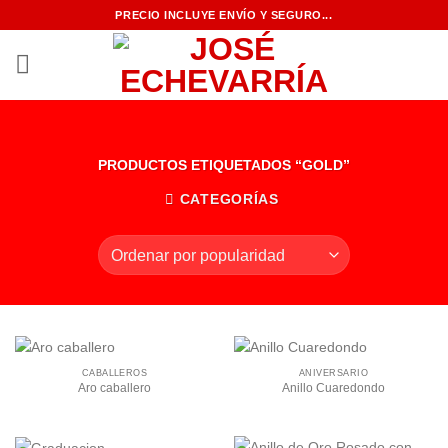
Saltar
PRECIO INCLUYE ENVÍO Y SEGURO...
al
contenido
PRODUCTOS ETIQUETADOS “GOLD”
CATEGORÍAS
CABALLEROS
ANIVERSARIO
Aro caballero
Anillo Cuaredondo