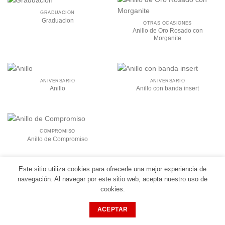
GRADUACIÓN
Graduacion
OTRAS OCASIONES
Anillo de Oro Rosado con
Morganite
ANIVERSARIO
ANIVERSARIO
Anillo
Anillo con banda insert
COMPROMISO
Anillo de Compromiso
Este sitio utiliza cookies para ofrecerle una mejor experiencia de
navegación. Al navegar por este sitio web, acepta nuestro uso de
cookies.
INICIO
JOSÉ ECHEVARRÍA
COLECCIÓN
CREACIÓN DE TU ANILLO
CARRITO
ACEPTAR
Copyright 2026 ©
José Echevarría Diseñador