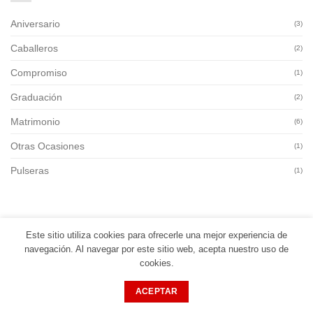
Aniversario
(3)
Caballeros
(2)
Compromiso
(1)
Graduación
(2)
Matrimonio
(6)
Otras Ocasiones
(1)
Pulseras
(1)
Este sitio utiliza cookies para ofrecerle una mejor experiencia de
navegación. Al navegar por este sitio web, acepta nuestro uso de
INICIO
JOSÉ ECHEVARRÍA
COLECCIÓN
CREACIÓN DE TU ANILLO
cookies.
CARRITO
Copyright 2026 ©
José Echevarría Diseñador
ACEPTAR